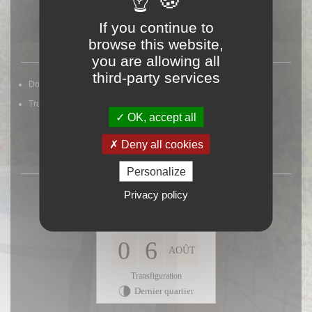
If you continue to
browse this website,
LIENS UTILES
you are allowing all
third-party services
Documents à télécharger
Trucs et astuces du jardinier
OK, accept all
Deny all cookies
DATE DU JOUR
Personalize
Privacy policy
Aujourd'hui
Jeudi - Sem. 32
0
6
AOÛT
Transfiguration
Dernier quartier
U