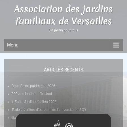
Association des jardins
familiaux de Versailles
Un jardin pour tous
Menu
ARTICLES RÉCENTS
Journée du patrimoine 2026
200 ans fondation Truffaut
« Esprit Jardin » édition 2025
Texte d’écriture d’étudiant de l’université de SQY
Saint FIACRE Patron des jardiniers
Voir tous les articles