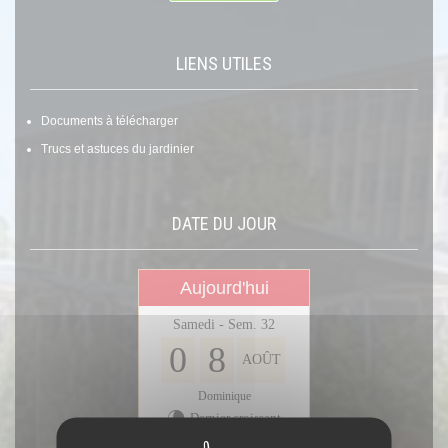
LIENS UTILES
Documents à télécharger
Trucs et astuces du jardinier
DATE DU JOUR
Aujourd'hui
Samedi - Sem. 32
0
8
AOÛT
Dominique
Dernier croissant
V