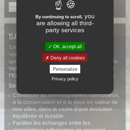
you
By continuing to scroll,
are allowing all third-
party services
SAVE
OK, accept all
SAVE (Sauvegarde et Animation de
Versailles et Environs) est une association
Deny all cookies
apolitique qui rassemble 20 associations de
Versailles, le Chesnay, Viroflay
et St-Cyr
Personalize
l’Ecole
regroupant environ 2000 membres.
Privacy policy
Ses objectifs:
Contribuer au développement harmonieux,
à la conservation et à la mise en valeur de
nos villes, dans le cadre d’une évolution
équilibrée et durable.
Faciliter les échanges entre les
associations adhérentes en assurant