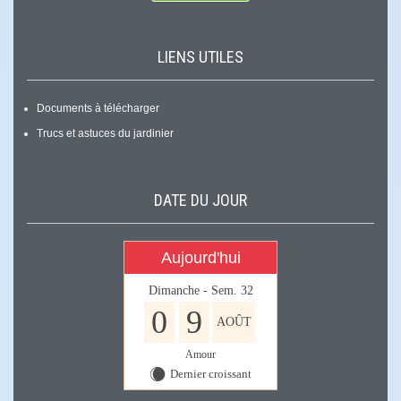
LIENS UTILES
Documents à télécharger
Trucs et astuces du jardinier
DATE DU JOUR
Aujourd'hui
Dimanche - Sem. 32
0
9
AOÛT
Amour
Dernier croissant
X