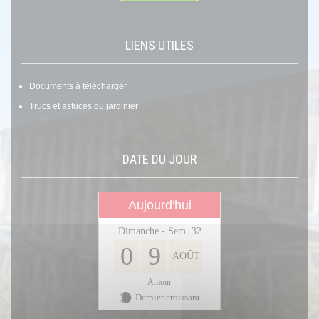
LIENS UTILES
Documents à télécharger
Trucs et astuces du jardinier
DATE DU JOUR
Aujourd'hui
Dimanche - Sem. 32
0
9
AOÛT
Amour
Dernier croissant
X