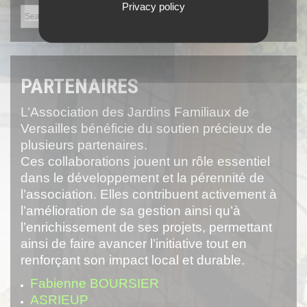
Privacy policy
PARTENAIRES
L’Association des Jardins Familiaux de
Versailles bénéficie du soutien précieux de
plusieurs partenaires.
Ces collaborations jouent un rôle essentiel
dans le développement et la pérennité de
l’association. Elles contribuent activement à
l’amélioration de sa gestion ainsi qu’à
l’enrichissement de ses projets, permettant
ainsi de faire avancer l’initiative tout en
renforçant son impact local et durable.
Fabienne BOURSIER
ASRIEUP