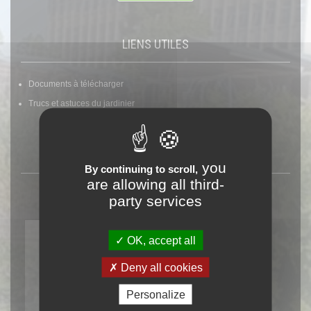
LIENS UTILES
Documents à télécharger
Trucs et astuces du jardinier
DATE DU JOUR
you
By continuing to scroll,
are allowing all third-
party services
Aujourd'hui
Samedi - Sem. 32
OK, accept all
0
8
AOÛT
Deny all cookies
Dominique
Dernier croissant
W
Personalize