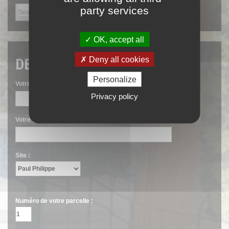
party services
OK, accept all
Deny all cookies
DEMANDE DE BROYAGE
Personalize
Votre nom :
Privacy policy
Votre e-mail :
Site :
Numéro de votre parcelle :